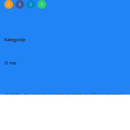
Kategorije
O nas
© 2021 • ZAVOD ZA VARSTVO PRED SNEŽNIMI PLAZOVI
- AVALANCHE PROTECTION AND PREVENTION SURVEY
•
Slovenščina