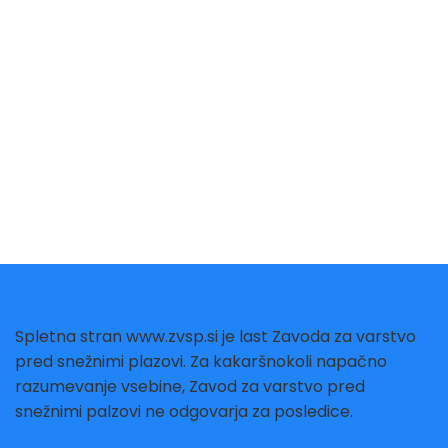
By
admin
12 januarja, 2023
Spletna stran www.zvsp.si je last Zavoda za varstvo
pred snežnimi plazovi. Za kakaršnokoli napačno
razumevanje vsebine, Zavod za varstvo pred
snežnimi palzovi ne odgovarja za posledice.