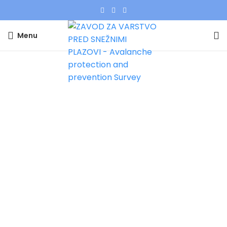
Menu
Tag Archives: Bilten_13/23
Home
»
Bilten_13/23
BIlteni
Plazovni bilten 13, petek 13.1.2023 za
območje Občine Tržič
Plazovni bilten 13, petek 13.1.2023 za območje
Občine Tržič Naslednji lokalni lavinski bilten
bomo izdali v ponedeljek ...