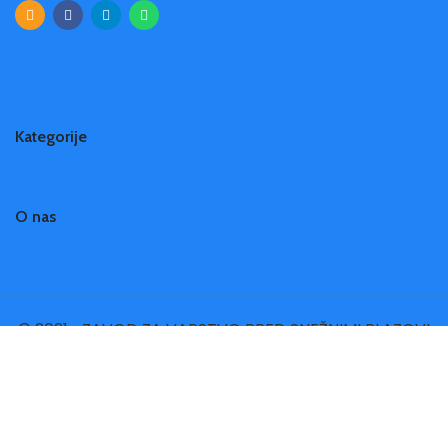
Kategorije
O nas
© 2021 • ZAVOD ZA VARSTVO PRED SNEŽNIMI PLAZOVI
- AVALANCHE PROTECTION AND PREVENTION SURVEY
•
Slovenščina