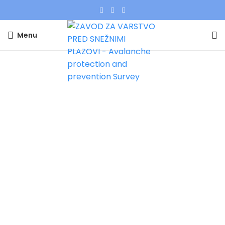
Menu
Tag Archives: Bilten_12
Home
»
Bilten_12
BIlteni
Plazovni bilten 12, sreda 22.12.2021 za
območje Občine Tržič
Plazovni bilten 12, sreda 22.12.2021 ob 5:30 uri za
območje Občine Tržič Naslednji lokalni bilten
bomo izdali v sobo...