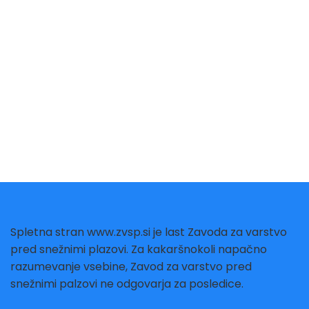
By
admin
22 decembra, 2021
Spletna stran www.zvsp.si je last Zavoda za varstvo
pred snežnimi plazovi. Za kakaršnokoli napačno
razumevanje vsebine, Zavod za varstvo pred
snežnimi palzovi ne odgovarja za posledice.