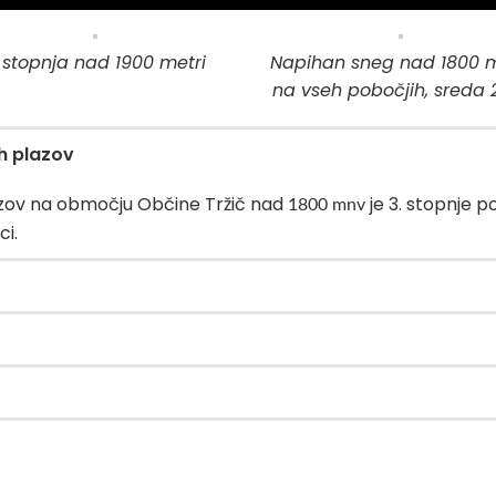
. stopnja nad 1900 metri
Napihan sneg nad 1800 m
na vseh pobočjih, sreda 2
h plazov
azov na območju Občine Tržič nad
je 3. stopnje po
1800 mnv
ci.